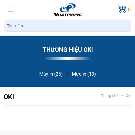
0
THƯƠNG HIỆU OKI
Máy in (25)
Mực in (13)
›
OKI
Trang chủ
Oki