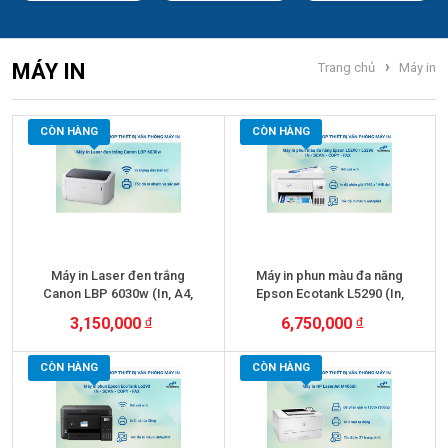
›
MÁY IN
Trang chủ
Máy in
CÒN HÀNG
CÒN HÀNG
Máy in Laser đen trắng
Máy in phun màu đa năng
Canon LBP 6030w (In, A4,
Epson Ecotank L5290 (In,
USB, Wifi) -nguyên kiện,
Scan, Copy, Fax, Wifi,
3,150,000
6,750,000
nguyên seal, mới 100%
+ VAT
Duplex, Netwok)
+ VAT
CÒN HÀNG
CÒN HÀNG