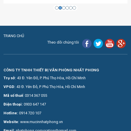
TRANG CHỦ
Theo dõi chúng tôi
CÔNG TY TNHH THIẾT BỊ VĂN PHÒNG NHẤT PHONG
Trụ sở:
43 Đ. Yên Đỗ, P. Phú Thọ Hòa, Hồ Chí Minh
VPGD:
43 Đ. Yên Đỗ, P. Phú Thọ Hòa, Hồ Chí Minh
Mã số thuế
: 0314 367 055
Điện thoại:
0
933 647 147
Hotline:
0914 720 107
Website:
www.mucinnhatphong.vn
Email:
nhatphong.corporation@gmail.com