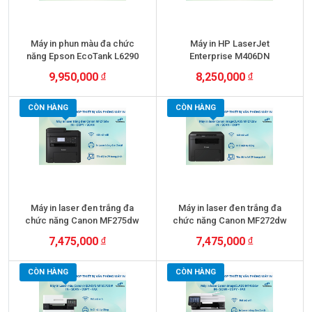
Máy in phun màu đa chức
Máy in HP LaserJet
năng Epson EcoTank L6290
Enterprise M406DN
(In đảo mặt| Scan| Copy|
9,950,000
8,250,000
Fax| ADF| A4| A5| USB|
+ VAT
+ VAT
LAN| WIFI)
CÒN HÀNG
CÒN HÀNG
Máy in laser đen trắng đa
Máy in laser đen trắng đa
chức năng Canon MF275dw
chức năng Canon MF272dw
7,475,000
7,475,000
+ VAT
+ VAT
CÒN HÀNG
CÒN HÀNG