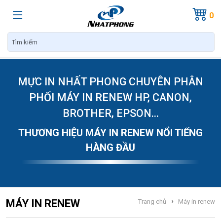
0
MỰC IN NHẤT PHONG CHUYÊN PHÂN
PHỐI MÁY IN RENEW HP, CANON,
BROTHER, EPSON...
THƯƠNG HIỆU MÁY IN RENEW NỔI TIẾNG
HÀNG ĐẦU
›
MÁY IN RENEW
Trang chủ
Máy in renew