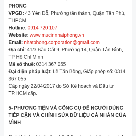
PHONG
VPGD:
43 Yên Đỗ, Phường tân thành, Quận Tân Phú,
THPCM
Hotline:
0914 720 107
Website:
www.mucinnhatphong.vn
Email:
nhatphong.corporation@gmail.com
Địa chỉ:
41/3 Bàu Cát 9, Phường 14, Quận Tân Bình,
TP Hồ Chí Minh
Mã số thuế
: 0314 367 055
Đại diện pháp luật:
Lê Tấn Bông, Giấp phép số: 0314
367 055
Cấp ngày 22/04/2017 do Sở Kế hoạch và Đầu tư
TP.HCM cấp
.
5- PHƯƠNG TIỆN VÀ CÔNG CỤ ĐỂ NGƯỜI DÙNG
TIẾP CẬN VÀ CHỈNH SỬA DỮ LIỆU CÁ NHÂN CỦA
MÌNH