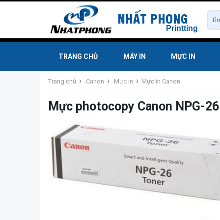
NHẤT PHONG
Printting
TRANG CHỦ
MÁY IN
MỰC IN
›
›
›
Trang chủ
Canon
Mực in
Mực in Canon
Mực photocopy Canon NPG-26 