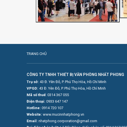
TRANG CHỦ
CÔNG TY TNHH THIẾT BỊ VĂN PHÒNG NHẤT PHONG
Trụ sở:
43 Đ. Yên Đỗ, P. Phú Thọ Hòa, Hồ Chí Minh
VPGD:
43 Đ. Yên Đỗ, P. Phú Thọ Hòa, Hồ Chí Minh
Mã số thuế
: 0314 367 055
Điện thoại:
0
933 647 147
Hotline:
0914 720 107
Website:
www.mucinnhatphong.vn
Email:
nhatphong.corporation@gmail.com