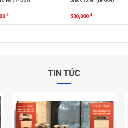
 Toner (NPG59)
Black Toner (NPG84)
000
530,000
+ VAT
+ VAT
TIN TỨC