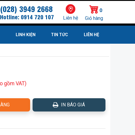
(028) 3949 2668
0
Hotline: 0914 720 107
Liên hệ
R
LINH KIỆN
TIN TỨC
LIÊN HỆ
ao gồm VAT)
HÀNG
IN BÁO GIÁ