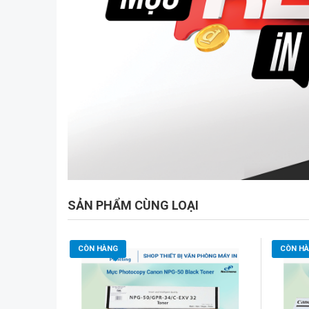
SẢN PHẨM CÙNG LOẠI
CÒN HÀNG
CÒN H