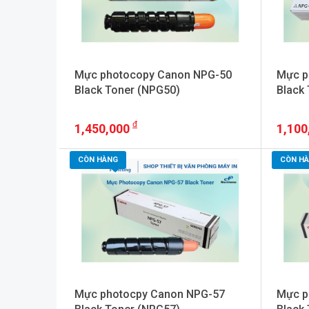
Mực photocopy Canon NPG-50
Mực p
Black Toner (NPG50)
Black
1,450,000
1,100
+ VAT
CÒN HÀNG
CÒN H
Mực photocpy Canon NPG-57
Mực p