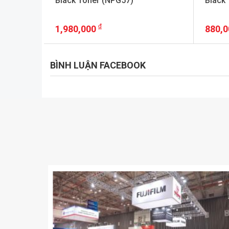
Black Toner (NPG57)
Black
1,980,000
880,
+ VAT
BÌNH LUẬN FACEBOOK