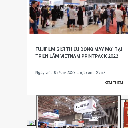
FUJIFILM GIỚI THIỆU DÒNG MÁY MỚI TẠI
TRIỂN LÃM VIETNAM PRINTPACK 2022
Ngày viết:
05/06/2023
Lượt xem:
2967
 THÊM
XEM THÊM