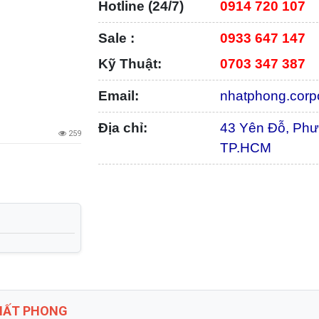
Hotline (24/7)
0914 720 107
Sale :
0933 647 147
Kỹ Thuật:
0703 347 387
Email:
nhatphong.corp
Địa chỉ:
43 Yên Đỗ, Phư
259
TP.HCM
NHẤT PHONG