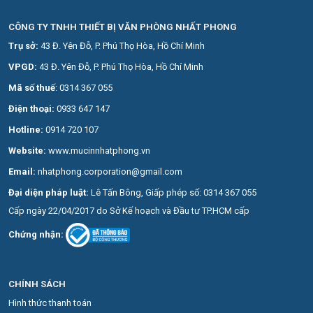
CÔNG TY TNHH THIẾT BỊ VĂN PHÒNG NHẤT PHONG
Trụ sở:
43 Đ. Yên Đỗ, P. Phú Thọ Hòa, Hồ Chí Minh
VPGD:
43 Đ. Yên Đỗ, P. Phú Thọ Hòa, Hồ Chí Minh
Mã số thuế
: 0314 367 055
Điện thoại:
0
933 647 147
Hotline:
0914 720 107
Website:
www.mucinnhatphong.vn
Email:
nhatphong.corporation@gmail.com
Đại diện pháp luật:
Lê Tấn Bông, Giấp phép số: 0314 367 055
Cấp ngày 22/04/2017 do Sở Kế hoạch và Đầu tư TP.HCM cấp
Chứng nhận:
CHÍNH SÁCH
Hình thức thanh toán